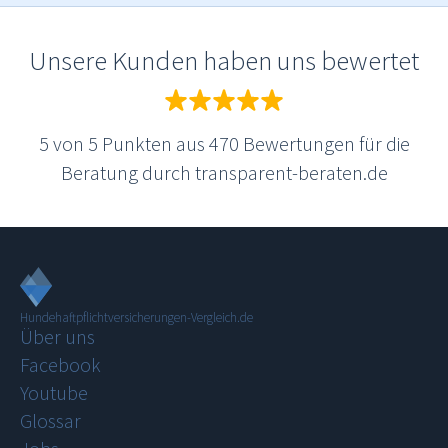
Unsere Kunden haben uns bewertet
5
von
5
Punkten aus
470
Bewertungen für die
Beratung durch transparent-beraten.de
Hundehaftpflichtversicherungen-Vergleich.de
Über uns
Facebook
Youtube
Glossar