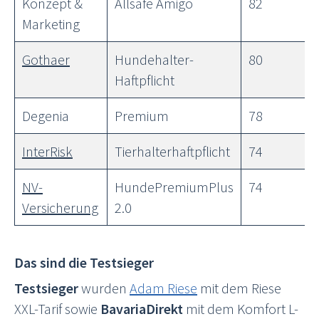
Konzept &
Allsafe Amigo
82
Marketing
Gothaer
Hundehalter-
80
Haftpflicht
Degenia
Premium
78
InterRisk
Tierhalterhaftpflicht
74
NV-
HundePremiumPlus
74
Versicherung
2.0
Das sind die Testsieger
Testsieger
wurden
Adam Riese
mit dem Riese
XXL-Tarif sowie
BavariaDirekt
mit dem Komfort L-